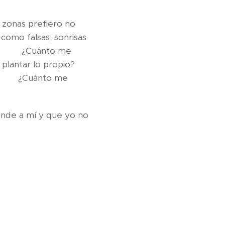
 zonas prefiero no
como falsas; sonrisas
 ¿Cuánto me
ra plantar lo propio?
me
nde a mí y que yo no
cho.
ardín.
los frutales.
tamos.
eso.