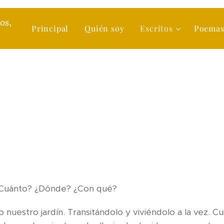
s,
Principal
Quién soy
Escritos
Poema
o un jar
¿Cuánto? ¿Dónde? ¿Con qué?
 nuestro jardín. Transitándolo y viviéndolo a la vez. Cu