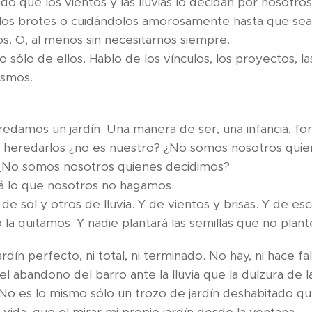
ando que los vientos y las lluvias lo decidan po
e los brotes o cuidándolos amorosamente hasta que se
sitarnos. O, al menos sin necesitarnos s
no sólo de ellos. Hablo de los vínculos, los proyectos, las
e nosotros mismos. 
redamos un jardín. Una manera de ser, una infancia, for
e heredarlos ¿no es nuestro? ¿No somos nosotros qu
uererlo? ¿No somos nosotros quien
nadie hará lo que nosotros n
de sol y otros de lluvia. Y de vientos y brisas. Y de es
 no la quitamos. Y nadie plantará las semillas que n
 jardín perfecto, ni total, ni terminado. No hay,
l abandono del barro ante la lluvia que la dulzura de la
No es lo mismo sólo un trozo de jardín deshabitado qu