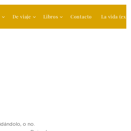
s
De viaje
Libros
Contacto
La vida (extr
dín
idándolo, o no.