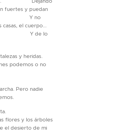
r nosotros. Dejando
an fuertes y puedan
iempre. Y no
 casas, el cuerpo...
Y de lo
talezas y heridas.
ienes podemos o no
es decidimos?
o hagamos.
carcha. Pero nadie
o plantemos.
 ni hace falta.
s flores y los árboles
e el desierto de mi