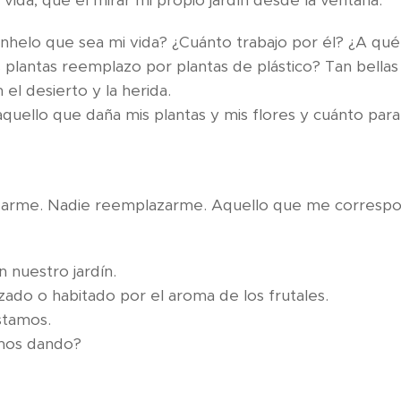
 vida, que el mirar mi propio jardín desde la ventana.
anhelo que sea mi vida? ¿Cuánto trabajo por él? ¿A qué
lantas reemplazo por plantas de plástico? Tan bellas 
esconden el desierto y la herida.
aquello que daña mis plantas y mis flores y cuánto pa
uánto 
rme. Nadie reemplazarme. Aquello que me correspo
, no será he
te vivimos en nuestro j
malezado o habitado por el aroma de 
stra vida, allí es
amos dando?
o no sólo 