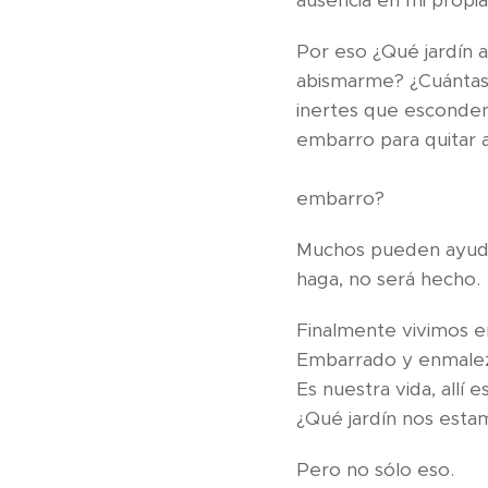
ausencia en mi propia
Por eso ¿Qué jardín 
abismarme? ¿Cuántas p
inertes que 
embarro para quitar 
¿C
embarro?
Muchos pueden ayuda
haga
Finalmen
Embarrado y en
Es nue
¿Qué jardín nos est
Per