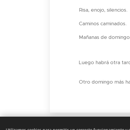
Risa, enojo, silencios.
Caminos caminados.
Mañanas de domingo
Luego habrá otra tar
Otro domingo más hac
Utilizamos cookies para permitir un correcto funcionamiento y