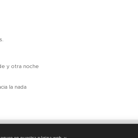
s.
de y otra noche
ia la nada
 seguro en nuestra página web, y