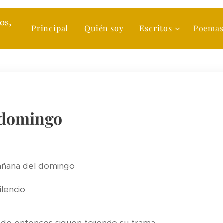
s,
Principal
Quién soy
Escritos
Poema
 domingo
mañana del domingo
ilencio
 de entonces siguen tejiendo su trama,